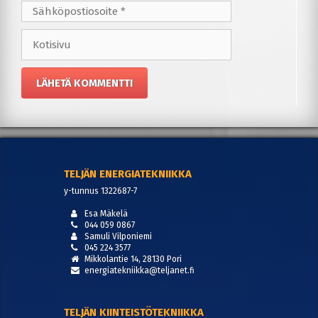
Sähköpostiosoite
Kotisivu
TELJÄN ENERGIATEKNIIKKA
y-tunnus 1322687-7
Esa Mäkelä
044 059 0867
Samuli Vilponiemi
045 224 3577
Mikkolantie 14, 28130 Pori
energiatekniikka@teljanet.fi
TELJÄN KIINTEISTÖTEKNIIKKA