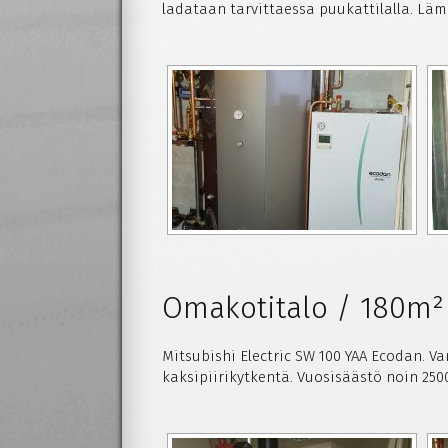
ladataan tarvittaessa puukattilalla. Lä
Omakotitalo / 180m²
Mitsubishi Electric SW 100 YAA Ecodan. Va
kaksipiirikytkentä. Vuosisäästö noin 250