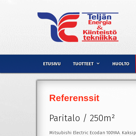
Siirry
Siirry
sisältöön
sisältöön
ETUSIVU
TUOTTEET
HUOLTO
Referenssit
Paritalo / 250m²
Mitsubishi Electric Ecodan 100YAA. Kaksipi