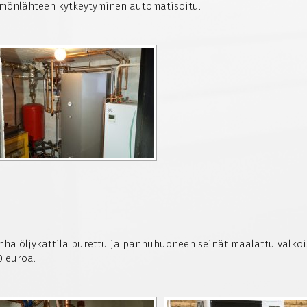
mmönlähteen kytkeytyminen automatisoitu.
nha öljykattila purettu ja pannuhuoneen seinät maalattu valkoise
0 euroa.