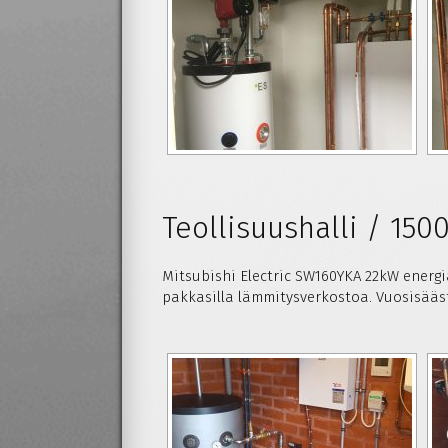
Teollisuushalli / 150
Mitsubishi Electric SW160YKA 22kW energia
pakkasilla lämmitysverkostoa. Vuosisäästö