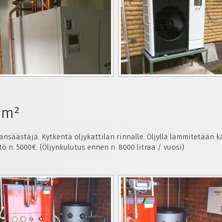
0m²
nsäästäjä. Kytkentä öljykattilan rinnalle. Öljyllä lämmitetään kä
 n. 5000€. (Öljynkulutus ennen n. 8000 litraa / vuosi)