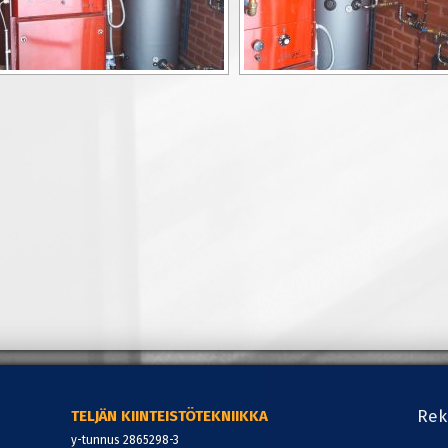
Rek
TELJÄN KIINTEISTÖTEKNIIKKA
y-tunnus 2865298-3