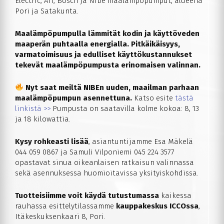
Electric, AIT, Bosch ja Nibe maalämpöpumput, alueena
Pori ja Satakunta.
Maalämpöpumpulla lämmität kodin ja käyttöveden
maaperän puhtaalla energialla. Pitkäikäisyys,
varmatoimisuus ja edulliset käyttökustannukset
tekevät maalämpöpumpusta erinomaisen valinnan.
Nyt saat meiltä NIBEn uuden, maailman parhaan
maalämpöpumpun asennettuna.
Katso esite
tästä
linkistä >>
Pumpusta on saatavilla kolme kokoa: 8, 13
ja 18 kilowattia.
Kysy rohkeasti lisää
, asiantuntijamme Esa Mäkelä
044 059 0867 ja Samuli Vilponiemi 045 224 3577
opastavat sinua oikeanlaisen ratkaisun valinnassa
sekä asennuksessa huomioitavissa yksityiskohdissa.
Tuotteisiimme voit käydä tutustumassa
kaikessa
rauhassa esittelytilassamme
kauppakeskus ICCOssa
,
Itäkeskuksenkaari 8, Pori.