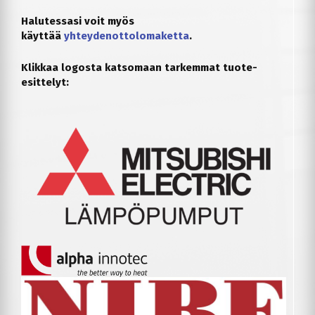
Halutessasi voit myös
käyttää
yhteydenottolomaketta
.
Klikkaa logosta katsomaan tarkemmat tuote-
esittelyt: