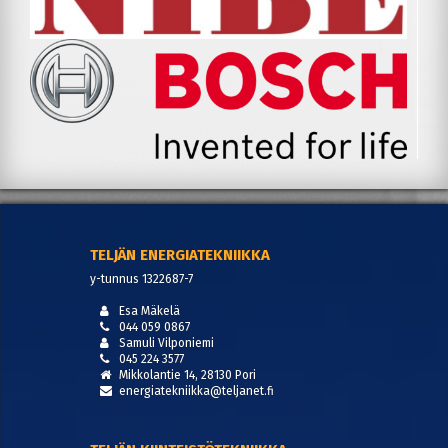
TELJÄN ENERGIATEKNIIKKA
y-tunnus 1322687-7
Esa Mäkelä
044 059 0867
Samuli Vilponiemi
045 224 3577
Mikkolantie 14, 28130 Pori
energiatekniikka@teljanet.fi