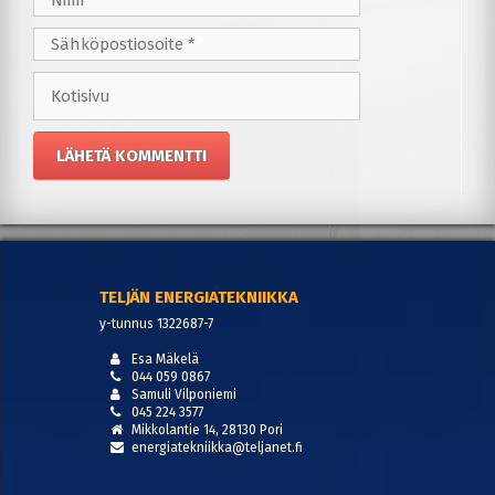
Sähköpostiosoite
Kotisivu
TELJÄN ENERGIATEKNIIKKA
y-tunnus 1322687-7
Esa Mäkelä
044 059 0867
Samuli Vilponiemi
045 224 3577
Mikkolantie 14, 28130 Pori
energiatekniikka@teljanet.fi