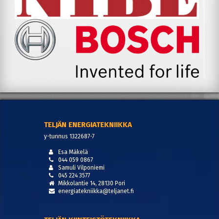
TELJÄN ENERGIATEKNIIKKA
y-tunnus 1322687-7
Esa Mäkelä
044 059 0867
Samuli Vilponiemi
045 224 3577
Mikkolantie 14, 28130 Pori
energiatekniikka@teljanet.fi