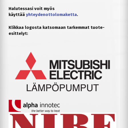
Halutessasi voit myös
käyttää
yhteydenottolomaketta
.
Klikkaa logosta katsomaan tarkemmat tuote-
esittelyt: