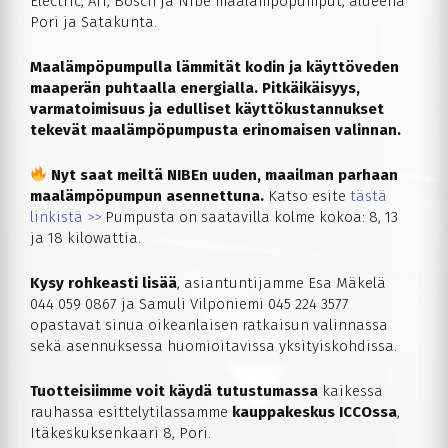
Electric, AIT, Bosch ja Nibe maalämpöpumput, alueena
Pori ja Satakunta.
Maalämpöpumpulla lämmität kodin ja käyttöveden
maaperän puhtaalla energialla. Pitkäikäisyys,
varmatoimisuus ja edulliset käyttökustannukset
tekevät maalämpöpumpusta erinomaisen valinnan.
Nyt saat meiltä NIBEn uuden, maailman parhaan
maalämpöpumpun asennettuna.
Katso esite
tästä
linkistä >>
Pumpusta on saatavilla kolme kokoa: 8, 13
ja 18 kilowattia.
Kysy rohkeasti lisää
, asiantuntijamme Esa Mäkelä
044 059 0867 ja Samuli Vilponiemi 045 224 3577
opastavat sinua oikeanlaisen ratkaisun valinnassa
sekä asennuksessa huomioitavissa yksityiskohdissa.
Tuotteisiimme voit käydä tutustumassa
kaikessa
rauhassa esittelytilassamme
kauppakeskus ICCOssa
,
Itäkeskuksenkaari 8, Pori.