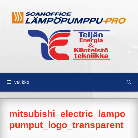
Siirry
Siirry
sisältöön
sisältöön
Valikko
mitsubishi_electric_lampo
pumput_logo_transparent