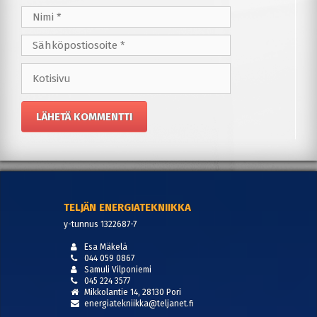
Nimi
Sähköpostiosoite
Kotisivu
TELJÄN ENERGIATEKNIIKKA
y-tunnus 1322687-7
Esa Mäkelä
044 059 0867
Samuli Vilponiemi
045 224 3577
Mikkolantie 14, 28130 Pori
energiatekniikka@teljanet.fi