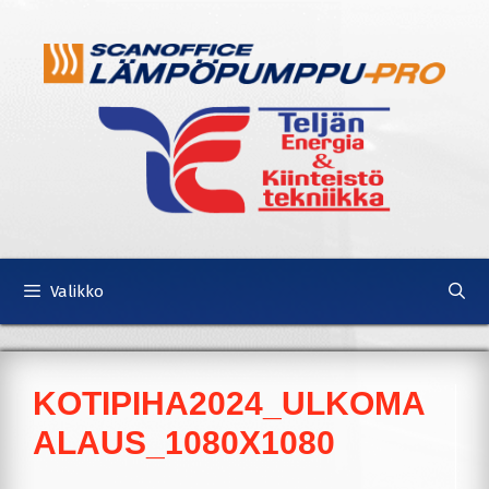
Siirry
Siirry
sisältöön
sisältöön
Valikko
KOTIPIHA2024_ULKOMA
ALAUS_1080X1080