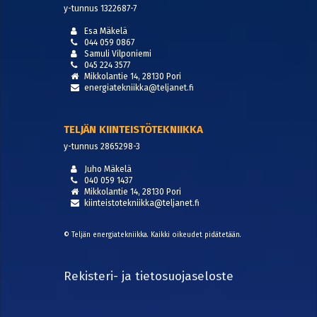
y-tunnus 1322687-7
Esa Mäkelä
044 059 0867
Samuli Vilponiemi
045 224 3577
Mikkolantie 14, 28130 Pori
energiatekniikka@teljanet.fi
TELJÄN KIINTEISTÖTEKNIIKKA
y-tunnus 2865298-3
Juho Mäkelä
040 059 1437
Mikkolantie 14, 28130 Pori
kiinteistotekniikka@teljanet.fi
© Teljän energiatekniikka. Kaikki oikeudet pidätetään.
Rekisteri- ja tietosuojaseloste